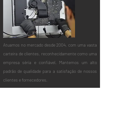
Atuamos no mercado desde 2004, com uma vasta
carteira de clientes, reconhecidamente como uma
empresa séria e confiável. Mantemos um alto
padrão de qualidade para a satisfação de nossos
clientes e fornecedores.