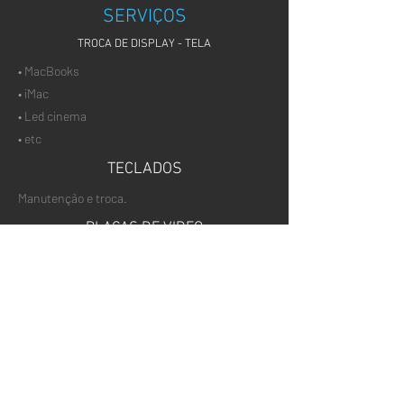
SERVIÇOS
TROCA DE DISPLAY - TELA
• MacBooks
• iMac
• Led cinema
• etc
TECLADOS
Manutenção e troca.
PLACAS DE VIDEO
Temos placas novas.
Mac Pro, iMac, MacBook e Mac Mini.
SISTEMA OPERACIONAL
Upgrade, instalação
e configuração.
RECUPERAÇÃO DE PLACA MÃE