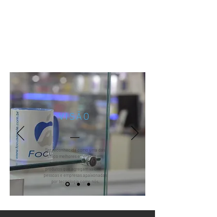
VISÃO
Ser reconhecida como uma das
cinco melhores empresas em
assistência técnica para os
produtos que agregam valor em
pessoas e empresas apaixonadas
por tecnologia como nós.