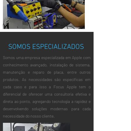
SOMOS ESPECIALIZADOS
Somos uma empresa especializada em Apple com
conhecimento avançado, instalação de sistema,
manutenção e reparo de placa, entre outros
produtos. As necessidades são específicas em
cada caso e para isso a Focus Apple tem o
diferencial de oferecer uma consultoria efetiva e
direta ao ponto, agregando tecnologia a rapidez e
desenvolvendo soluções modernas para cada
necessidade do nosso cliente.